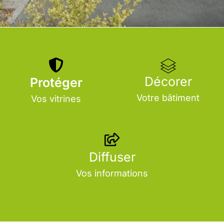
Vitrophanie
Décorer
Protéger
Votre bâtiment
Vos vitrines
Une surface vitrée pour un message
ciblé
La fabrication
Diffuser
Vos informations