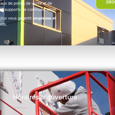
DÉC
aux de points de vente et de
rents supports de communication.
tilux vous garantit
souplesse et
nts.
Horaires d'ouverture