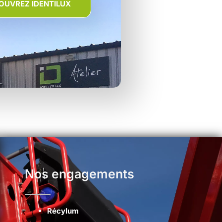
OUVREZ IDENTILUX
Nos engagements
Récylum