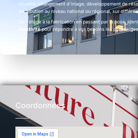
visuelle, changement d'image, développement de rése
distribution au niveau national ou régional, sur diffé
De l'étude à la fabrication en passant par la pose, Iden
réactivité
pour répondre à vos besoins les plus exigea
Coordonnées