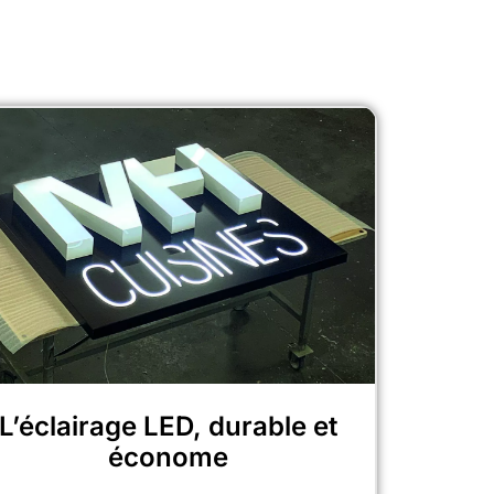
tés
tour d'Identilux
L’éclairage LED, durable et
économe