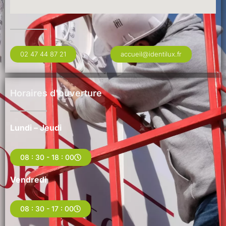
02 47 44 87 21
accueil@identilux.fr
Horaires d'ouverture
Lundi – Jeudi
08 : 30 - 18 : 00
Vendredi
08 : 30 - 17 : 00