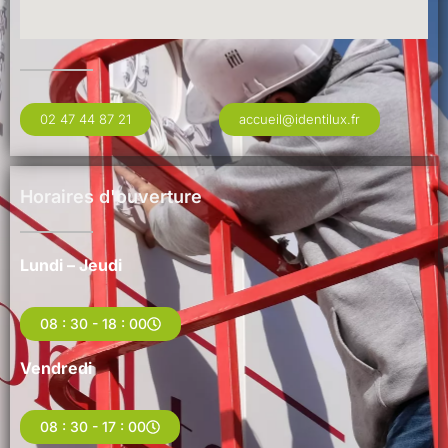
02 47 44 87 21
accueil@identilux.fr
Horaires d'ouverture
Lundi – Jeudi
08 : 30 - 18 : 00
Vendredi
08 : 30 - 17 : 00