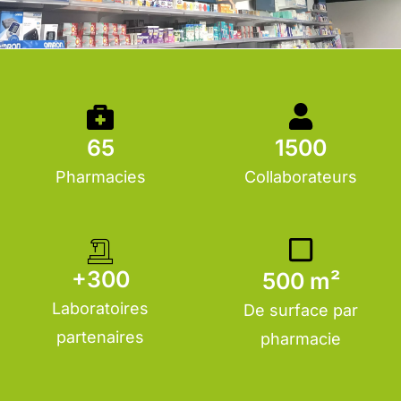
Apothical
65
1500
Pharmacies
Collaborateurs
Nouveau réseau dans le monde de l'officine et de la santé.
Un lieu de vie tourné vers le service, la naturalité et le bien-
être.
+300
500 m²
Laboratoires
De surface par
partenaires
pharmacie